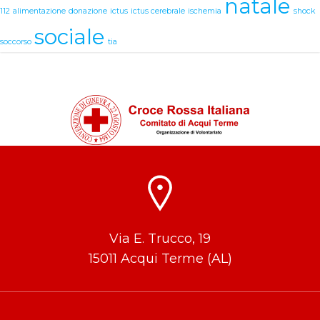
natale
112
alimentazione
donazione
ictus
ictus cerebrale
ischemia
shock
sociale
soccorso
tia
Via E. Trucco, 19
15011 Acqui Terme (AL)