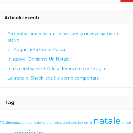
for:
Articoli recenti
Alimentazione e Salute: le basi per un invecchiamento
attivo
Gli Auguri della Croce Rossa
Iniziativa “Doniamo Un Natale”
Ictus cerebrale e TIA: le differenze e come agire
Lo stato di Shock: cos’è e come comportarsi
Tag
natale
112
alimentazione
donazione
ictus
ictus cerebrale
ischemia
shock